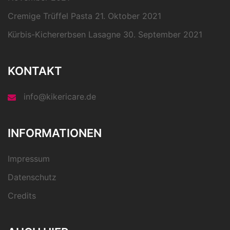
Cremige Trüffel Pasta
21. Oktober 2021
Kürbis-Kichererbsen Lasagne
30. September 2021
KONTAKT
info@kikericare.de
INFORMATIONEN
Impressum
Datenschutz
Credits