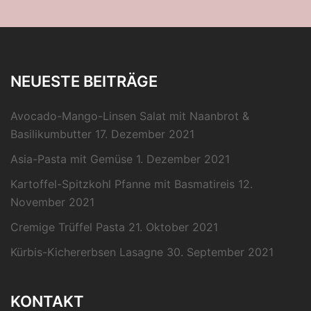
NEUESTE BEITRÄGE
Avocado-Mango-Linsen Salat mit Naanbrot &
Basilikumbutter
17. Dezember 2021
Asia-Pasta mit Gemüse
1. Dezember 2021
Kartoffel-Spitzkohl Pfanne mit Basmatireis
12.
November 2021
Cremige Trüffel Pasta
21. Oktober 2021
Kürbis-Kichererbsen Lasagne
30. September 2021
KONTAKT