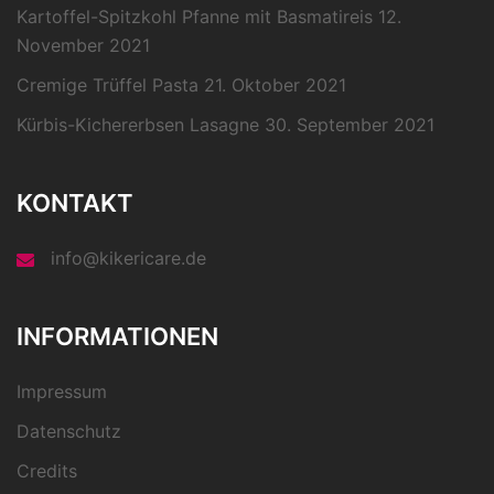
Kartoffel-Spitzkohl Pfanne mit Basmatireis
12.
November 2021
Cremige Trüffel Pasta
21. Oktober 2021
Kürbis-Kichererbsen Lasagne
30. September 2021
KONTAKT
info@kikericare.de
INFORMATIONEN
Impressum
Datenschutz
Credits