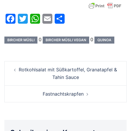
Facebook
Twitter
WhatsApp
Email
Teilen
0
0
BIRCHER MÜSLI
BIRCHER MÜSLI VEGAN
QUINOA
Beitrags-
Rotkohlsalat mit Süßkartoffel, Granatapfel &
Navigation
Tahin Sauce
Fastnachtskrapfen